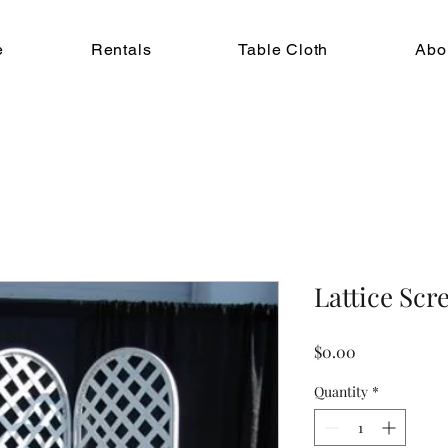
e
Rentals
Table Cloth
Abo
Lattice Scr
Price
$0.00
Quantity
*